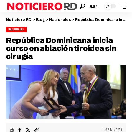
Aa
Noticiero RD
>
Blog
>
Nacionales
>
República Dominicana inicia curso en ablación tiroidea sin cirugía
NACIONALES
República Dominicana inicia
curso en ablación tiroidea sin
cirugía
3 MIN READ