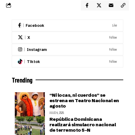
Like
Facebook
Follow
X
Follow
Instagram
Follow
Tiktok
Trending
“Ni locas, ni cuerdos” se
estrena en Teatro Nacional en
agosto
JULIO 4, 2026
República Dominicana
realizará simulacro nacional
de terremoto 5-N