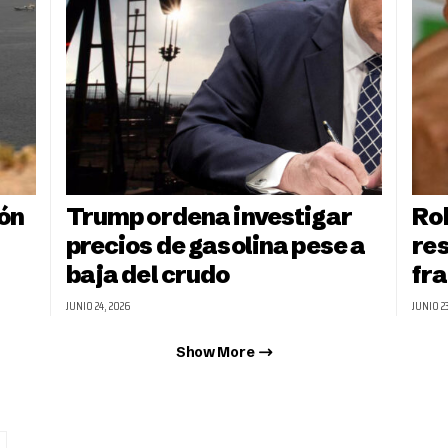
ón
Trump ordena investigar
Ro
precios de gasolina pese a
re
baja del crudo
fr
JUNIO 24, 2026
JUNIO 2
Show More