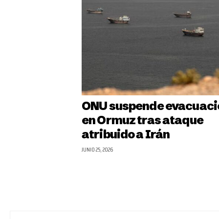
ONU suspende evacuaci
en Ormuz tras ataque
atribuido a Irán
JUNIO 25, 2026