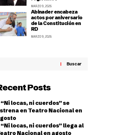
MARZO 9, 2026
Abinader encabeza
actos por aniversario
de la Constitución en
RD
MARZO 9, 2026
Buscar
Recent Posts
“Ni locas, ni cuerdos” se
strena en Teatro Nacional en
gosto
“Ni locas, ni cuerdos” llega al
eatro Nacional en agosto