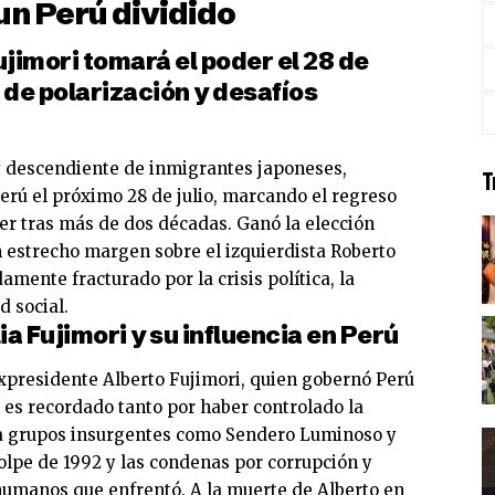
un Perú dividido
ujimori tomará el poder el 28 de
o de polarización y desafíos
 y descendiente de inmigrantes japoneses,
T
erú el próximo 28 de julio, marcando el regreso
der tras más de dos décadas. Ganó la elección
 estrecho margen sobre el izquierdista Roberto
mente fracturado por la crisis política, la
d social.
lia Fujimori y su influencia en Perú
expresidente Alberto Fujimori, quien gobernó Perú
 es recordado tanto por haber controlado la
 a grupos insurgentes como Sendero Luminoso y
olpe de 1992 y las condenas por corrupción y
humanos que enfrentó. A la muerte de Alberto en