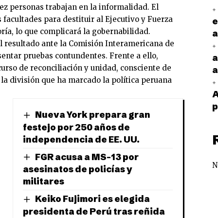
iez personas trabajan en la informalidad. El
acultades para destituir al Ejecutivo y Fuerza
e
ía, lo que complicará la gobernabilidad.
a
 resultado ante la Comisión Interamericana de
ntar pruebas contundentes. Frente a ello,
a
curso de reconciliación y unidad, consciente de
a
 la división que ha marcado la política peruana
A
p
Nueva York prepara gran
festejo por 250 años de
independencia de EE. UU.
FGR acusa a MS-13 por
N
asesinatos de policías y
militares
Keiko Fujimori es elegida
presidenta de Perú tras reñida