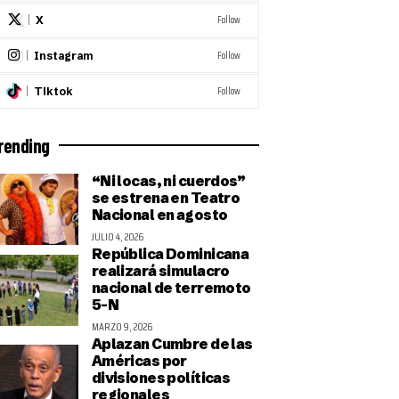
Follow
X
Follow
Instagram
Follow
Tiktok
rending
“Ni locas, ni cuerdos”
se estrena en Teatro
Nacional en agosto
JULIO 4, 2026
República Dominicana
realizará simulacro
nacional de terremoto
5-N
MARZO 9, 2026
Aplazan Cumbre de las
Américas por
divisiones políticas
regionales