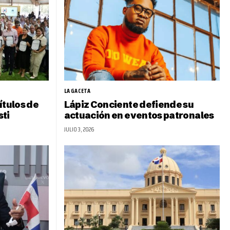
LA GACETA
ítulos de
Lápiz Conciente defiende su
ti
actuación en eventos patronales
JULIO 3, 2026