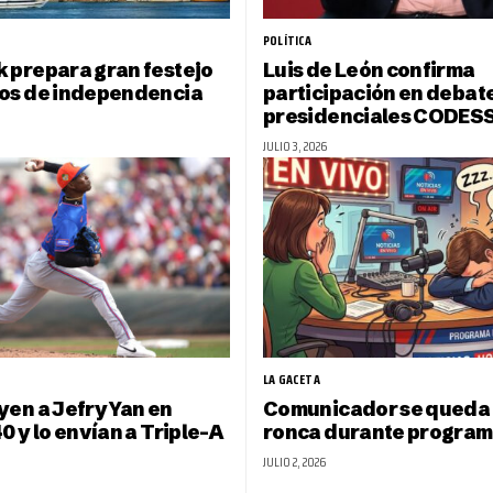
POLÍTICA
 prepara gran festejo
Luis de León confirma
ños de independencia
participación en debat
presidenciales CODES
JULIO 3, 2026
LA GACETA
yen a Jefry Yan en
Comunicador se queda
0 y lo envían a Triple-A
ronca durante program
JULIO 2, 2026