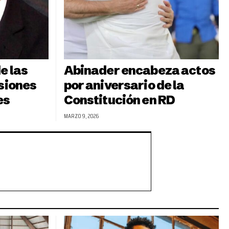
e las
Abinader encabeza actos
siones
por aniversario de la
es
Constitución en RD
MARZO 9, 2026