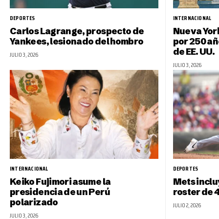
DEPORTES
INTERNACIONAL
Carlos Lagrange, prospecto de
Nueva York
Yankees, lesionado del hombro
por 250 a
de EE. UU.
JULIO 3, 2026
JULIO 3, 2026
INTERNACIONAL
DEPORTES
Keiko Fujimori asume la
Mets inclu
presidencia de un Perú
roster de 4
polarizado
JULIO 2, 2026
JULIO 3, 2026