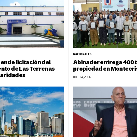
NACIONALES
nde licitación del
Abinader entrega 400 t
nto de Las Terrenas
propiedad en Montecris
laridades
JULIO 4, 2026