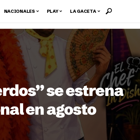
NACIONALES
PLAY
LA GACETA
uerdos” se estrena
nal en agosto