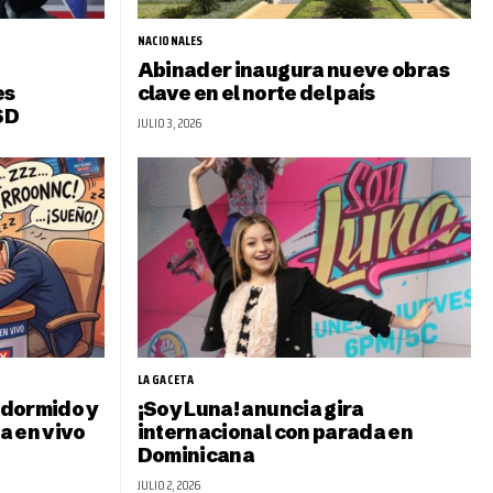
NACIONALES
Abinader inaugura nueve obras
es
clave en el norte del país
SD
JULIO 3, 2026
LA GACETA
 dormido y
¡Soy Luna! anuncia gira
a en vivo
internacional con parada en
Dominicana
JULIO 2, 2026