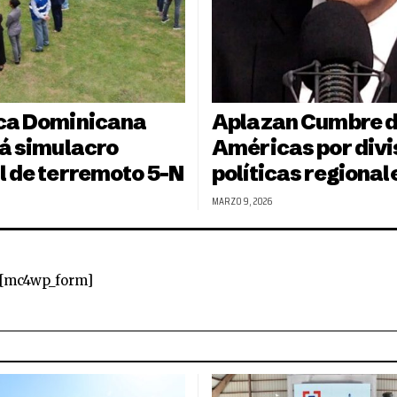
ca Dominicana
Aplazan Cumbre d
rá simulacro
Américas por divi
l de terremoto 5-N
políticas regional
MARZO 9, 2026
[mc4wp_form]