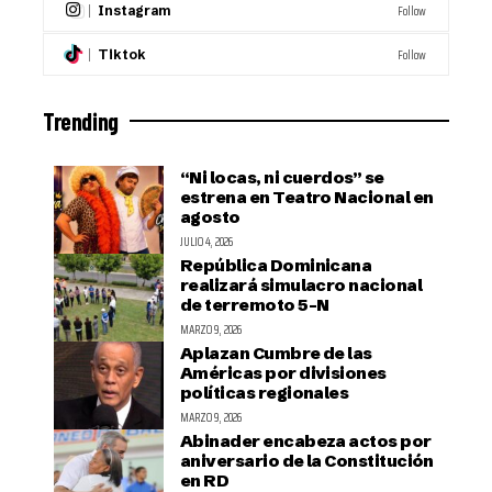
Follow
Instagram
Follow
Tiktok
Trending
“Ni locas, ni cuerdos” se
estrena en Teatro Nacional en
agosto
JULIO 4, 2026
República Dominicana
realizará simulacro nacional
de terremoto 5-N
MARZO 9, 2026
Aplazan Cumbre de las
Américas por divisiones
políticas regionales
MARZO 9, 2026
Abinader encabeza actos por
aniversario de la Constitución
en RD