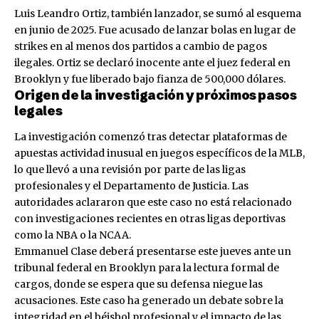
Luis Leandro Ortiz, también lanzador, se sumó al esquema
en junio de 2025. Fue acusado de lanzar bolas en lugar de
strikes en al menos dos partidos a cambio de pagos
ilegales. Ortiz se declaró inocente ante el juez federal en
Brooklyn y fue liberado bajo fianza de 500,000 dólares.
Origen de la investigación y próximos pasos
legales
La investigación comenzó tras detectar plataformas de
apuestas actividad inusual en juegos específicos de la MLB,
lo que llevó a una revisión por parte de las ligas
profesionales y el Departamento de Justicia. Las
autoridades aclararon que este caso no está relacionado
con investigaciones recientes en otras ligas deportivas
como la NBA o la NCAA.
Emmanuel Clase deberá presentarse este jueves ante un
tribunal federal en Brooklyn para la lectura formal de
cargos, donde se espera que su defensa niegue las
acusaciones. Este caso ha generado un debate sobre la
integridad en el béisbol profesional y el impacto de las