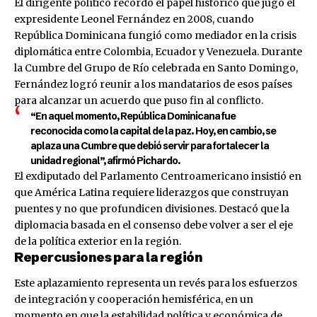
El dirigente político recordó el papel histórico que jugó el
expresidente Leonel Fernández en 2008, cuando
República Dominicana fungió como mediador en la crisis
diplomática entre Colombia, Ecuador y Venezuela. Durante
la Cumbre del Grupo de Río celebrada en Santo Domingo,
Fernández logró reunir a los mandatarios de esos países
para alcanzar un acuerdo que puso fin al conflicto.
“En aquel momento, República Dominicana fue
reconocida como la capital de la paz. Hoy, en cambio, se
aplaza una Cumbre que debió servir para fortalecer la
unidad regional”, afirmó Pichardo.
El exdiputado del Parlamento Centroamericano insistió en
que América Latina requiere liderazgos que construyan
puentes y no que profundicen divisiones. Destacó que la
diplomacia basada en el consenso debe volver a ser el eje
de la política exterior en la región.
Repercusiones para la región
Este aplazamiento representa un revés para los esfuerzos
de integración y cooperación hemisférica, en un
momento en que la estabilidad política y económica de