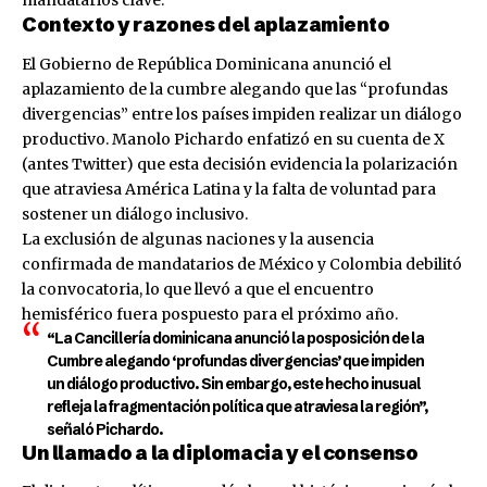
mandatarios clave.
Contexto y razones del aplazamiento
El Gobierno de República Dominicana anunció el
aplazamiento de la cumbre alegando que las “profundas
divergencias” entre los países impiden realizar un diálogo
productivo. Manolo Pichardo enfatizó en su cuenta de X
(antes Twitter) que esta decisión evidencia la polarización
que atraviesa América Latina y la falta de voluntad para
sostener un diálogo inclusivo.
La exclusión de algunas naciones y la ausencia
confirmada de mandatarios de México y Colombia debilitó
la convocatoria, lo que llevó a que el encuentro
hemisférico fuera pospuesto para el próximo año.
“La Cancillería dominicana anunció la posposición de la
Cumbre alegando ‘profundas divergencias’ que impiden
un diálogo productivo. Sin embargo, este hecho inusual
refleja la fragmentación política que atraviesa la región”,
señaló Pichardo.
Un llamado a la diplomacia y el consenso