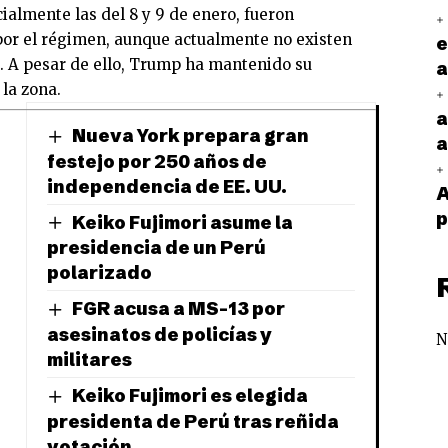
cialmente las del 8 y 9 de enero, fueron
or el régimen, aunque actualmente no existen
e
. A pesar de ello, Trump ha mantenido su
a
 la zona.
a
Nueva York prepara gran
a
festejo por 250 años de
independencia de EE. UU.
A
p
Keiko Fujimori asume la
presidencia de un Perú
polarizado
FGR acusa a MS-13 por
asesinatos de policías y
N
militares
Keiko Fujimori es elegida
presidenta de Perú tras reñida
votación