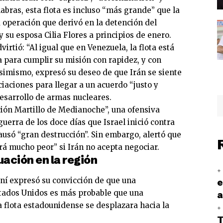
abras, esta flota es incluso “más grande” que la
 operación que derivó en la detención del
 su esposa Cilia Flores a principios de enero.
irtió: “Al igual que en Venezuela, la flota está
a para cumplir su misión con rapidez, y con
 Asimismo, expresó su deseo de que Irán se siente
iaciones para llegar a un acuerdo “justo y
desarrollo de armas nucleares.
ión Martillo de Medianoche”, una ofensiva
uerra de los doce días que Israel inició contra
causó “gran destrucción”. Sin embargo, alertó que
á mucho peor” si Irán no acepta negociar.
uación en la región
raní expresó su convicción de que una
e
stados Unidos es más probable que una
a
a flota estadounidense se desplazara hacia la
T