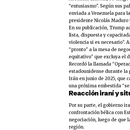
“entusiasmo”. Según sus pal
enviada a Venezuela para la
presidente Nicolás Maduro y
En su publicación, Trump adv
lista, dispuesta y capacitad
violencia si es necesario”.
“pronto” a la mesa de negoc
equitativo” que excluya el 
Recordó la llamada “Operac
estadounidense durante la g
Irán en junio de 2025, que 
una próxima embestida “ser
Reacción iraní y sit
Por su parte, el gobierno i
confrontación bélica con E
negociación, luego de que l
región.