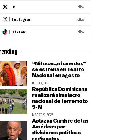
Follow
X
Follow
Instagram
Follow
Tiktok
rending
“Ni locas, ni cuerdos”
se estrena en Teatro
Nacional en agosto
JULIO 4, 2026
República Dominicana
realizará simulacro
nacional de terremoto
5-N
MARZO 9, 2026
Aplazan Cumbre de las
Américas por
divisiones políticas
regionales