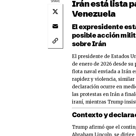
SHARE
Irán está lista 
Venezuela
El expresidente es
posible acción mili
sobre Irán
El presidente de Estados U
de enero de 2026 desde su p
flota naval enviada a Irán 
rapidez y violencia, similar
declaración ocurre en medi
las protestas en Irán a fina
iraní, mientras Trump insis
Contexto y declara
Trump afirmó que el conting
Abraham Lincoln, se dirige 