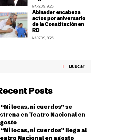
MARZO 9, 2026
Abinader encabeza
actos por aniversario
de la Constitución en
RD
MARZO 9, 2026
Buscar
Recent Posts
“Ni locas, ni cuerdos” se
strena en Teatro Nacional en
gosto
“Ni locas, ni cuerdos” llega al
eatro Nacional en agosto