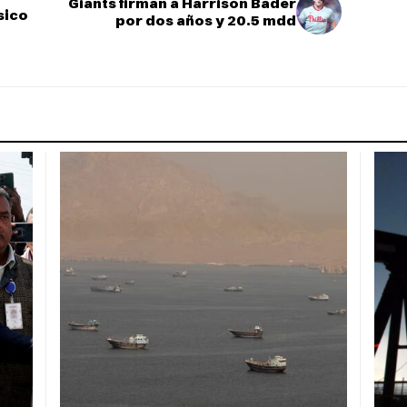
Giants firman a Harrison Bader
sico
por dos años y 20.5 mdd