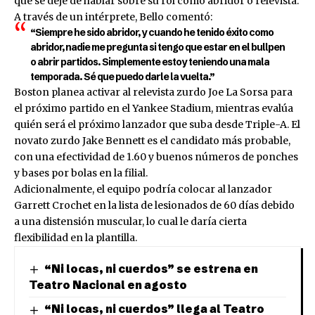
que se deje de hablar sobre su rol como abridor o relevista.
A través de un intérprete, Bello comentó:
“Siempre he sido abridor, y cuando he tenido éxito como
abridor, nadie me pregunta si tengo que estar en el bullpen
o abrir partidos. Simplemente estoy teniendo una mala
temporada. Sé que puedo darle la vuelta.”
Boston planea activar al relevista zurdo Joe La Sorsa para
el próximo partido en el Yankee Stadium, mientras evalúa
quién será el próximo lanzador que suba desde Triple-A. El
novato zurdo Jake Bennett es el candidato más probable,
con una efectividad de 1.60 y buenos números de ponches
y bases por bolas en la filial.
Adicionalmente, el equipo podría colocar al lanzador
Garrett Crochet en la lista de lesionados de 60 días debido
a una distensión muscular, lo cual le daría cierta
flexibilidad en la plantilla.
“Ni locas, ni cuerdos” se estrena en
Teatro Nacional en agosto
“Ni locas, ni cuerdos” llega al Teatro