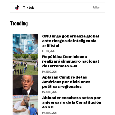
Follow
Tiktok
Trending
ONU urge gobernanza global
ante riesgos de inteligencia
artificial
JULIO 4, 2026
República Dominicana
realizará simulacro nacional
de terremoto 5-N
MARZO 9, 2026
Aplazan Cumbre de las
Américas por divisiones
políticas regionales
MARZO 9, 2026
Abinader encabeza actos por
aniversario de la Constitución
en RD
MARZO 9, 2026