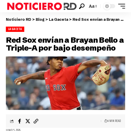
Aa
Noticiero RD
>
Blog
>
La Gaceta
>
Red Sox envían a Brayan Bello a Triple-A por bajo desempeño
LA GACETA
Red Sox envían a Brayan Bello a
Triple-A por bajo desempeño
4 MIN READ
JUNIO 5, 2026