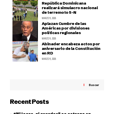
República Dominicana
realizará simulacro nacional
de terremoto 5-N
MARZO 9, 2026
Aplazan Cumbre de las
Américas por divisiones
políticas regionales
MARZO 9, 2026
Abinader encabeza actos por
aniversario de la Constitución
en RD
MARZO 9, 2026
Buscar
Recent Posts
“Ni locas, ni cuerdos” se estrena en