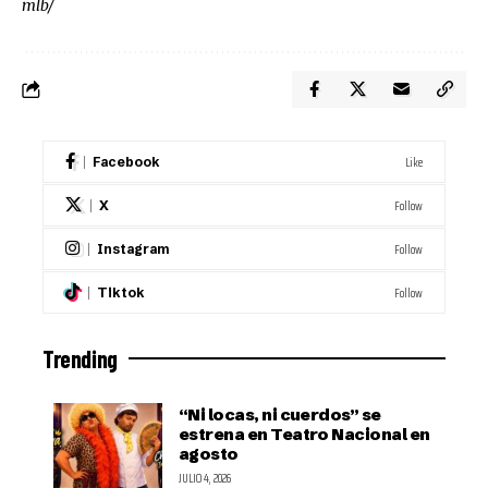
mlb/
Like
Facebook
Follow
X
Follow
Instagram
Follow
Tiktok
Trending
“Ni locas, ni cuerdos” se
estrena en Teatro Nacional en
agosto
JULIO 4, 2026