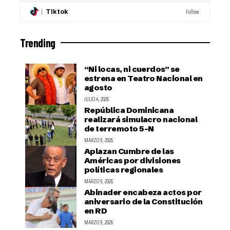
Follow
Tiktok
Trending
“Ni locas, ni cuerdos” se
estrena en Teatro Nacional en
agosto
JULIO 4, 2026
República Dominicana
realizará simulacro nacional
de terremoto 5-N
MARZO 9, 2026
Aplazan Cumbre de las
Américas por divisiones
políticas regionales
MARZO 9, 2026
Abinader encabeza actos por
aniversario de la Constitución
en RD
MARZO 9, 2026