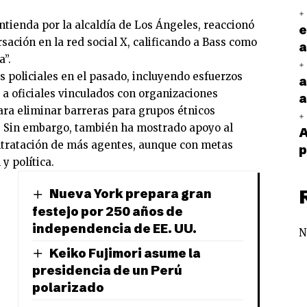
ontienda por la alcaldía de Los Ángeles, reaccionó
e
sación en la red social X, calificando a Bass como
a
”.
 policiales en el pasado, incluyendo esfuerzos
a
r a oficiales vinculados con organizaciones
a
ara eliminar barreras para grupos étnicos
. Sin embargo, también ha mostrado apoyo al
A
tratación de más agentes, aunque con metas
p
y política.
Nueva York prepara gran
n
festejo por 250 años de
independencia de EE. UU.
N
Keiko Fujimori asume la
presidencia de un Perú
polarizado