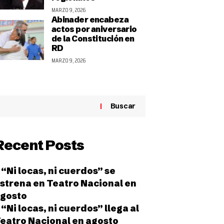
MARZO 9, 2026
Abinader encabeza
actos por aniversario
de la Constitución en
RD
MARZO 9, 2026
Buscar
Recent Posts
“Ni locas, ni cuerdos” se
strena en Teatro Nacional en
gosto
“Ni locas, ni cuerdos” llega al
eatro Nacional en agosto