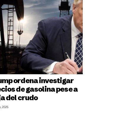
ump ordena investigar
cios de gasolina pese a
a del crudo
4, 2026