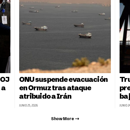
DOJ
ONU suspende evacuación
Tr
 a
en Ormuz tras ataque
pre
atribuido a Irán
baj
JUNIO 25, 2026
JUNIO 2
Show More