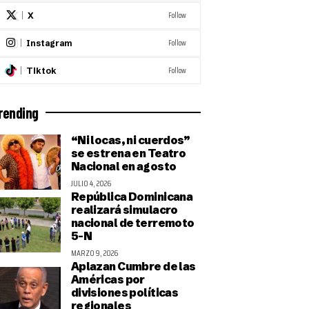
Follow
X
Follow
Instagram
Follow
Tiktok
rending
“Ni locas, ni cuerdos”
se estrena en Teatro
Nacional en agosto
JULIO 4, 2026
República Dominicana
realizará simulacro
nacional de terremoto
5-N
MARZO 9, 2026
Aplazan Cumbre de las
Américas por
divisiones políticas
regionales