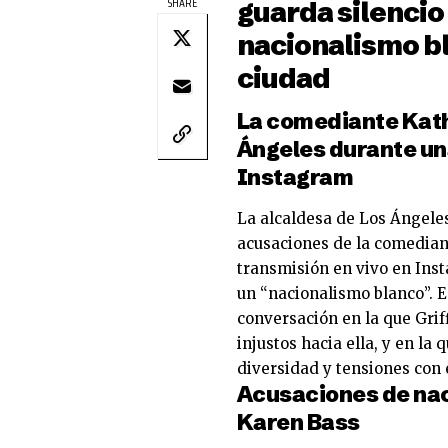
SHARE
guarda silencio
nacionalismo bla
ciudad
La comediante Kathy
Ángeles durante un
Instagram
La alcaldesa de Los Ángeles
acusaciones de la comediant
transmisión en vivo en Inst
un “nacionalismo blanco”. E
conversación en la que Grif
injustos hacia ella, y en l
diversidad y tensiones con 
Acusaciones de nac
Karen Bass