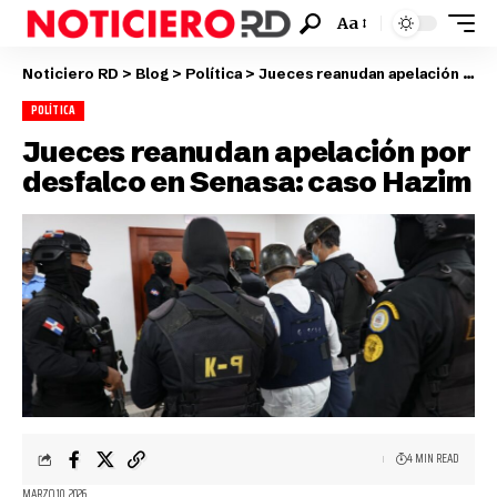
Aa
Noticiero RD
>
Blog
>
Política
>
Jueces reanudan apelación por desfalco en Senasa: caso Hazim
POLÍTICA
Jueces reanudan apelación por
desfalco en Senasa: caso Hazim
4 MIN READ
MARZO 10, 2026