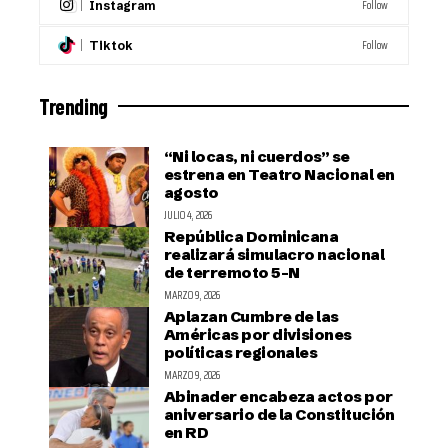
Follow
Instagram
Follow
Tiktok
Trending
“Ni locas, ni cuerdos” se
estrena en Teatro Nacional en
agosto
JULIO 4, 2026
República Dominicana
realizará simulacro nacional
de terremoto 5-N
MARZO 9, 2026
Aplazan Cumbre de las
Américas por divisiones
políticas regionales
MARZO 9, 2026
Abinader encabeza actos por
aniversario de la Constitución
en RD