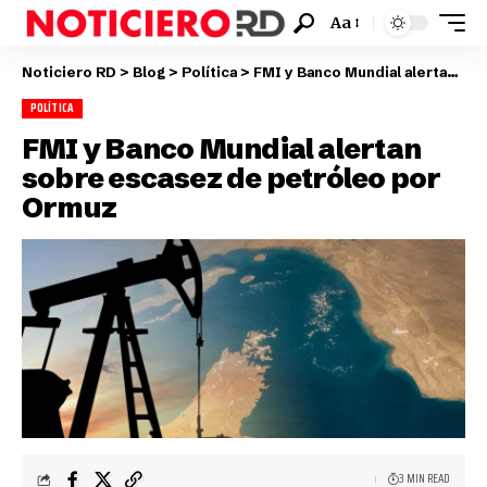
Aa
Noticiero RD
>
Blog
>
Política
>
FMI y Banco Mundial alertan sobre escasez de petróleo por Ormuz
POLÍTICA
FMI y Banco Mundial alertan
sobre escasez de petróleo por
Ormuz
3 MIN READ