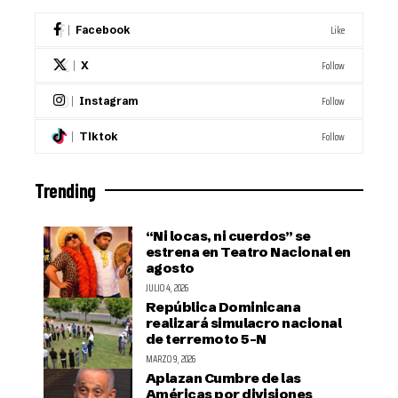
Like
Facebook
Follow
X
Follow
Instagram
Follow
Tiktok
Trending
“Ni locas, ni cuerdos” se
estrena en Teatro Nacional en
agosto
JULIO 4, 2026
República Dominicana
realizará simulacro nacional
de terremoto 5-N
MARZO 9, 2026
Aplazan Cumbre de las
Américas por divisiones