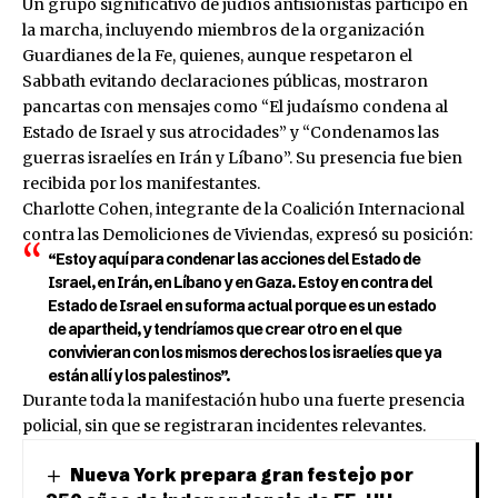
Un grupo significativo de judíos antisionistas participó en
la marcha, incluyendo miembros de la organización
Guardianes de la Fe, quienes, aunque respetaron el
Sabbath evitando declaraciones públicas, mostraron
pancartas con mensajes como “El judaísmo condena al
Estado de Israel y sus atrocidades” y “Condenamos las
guerras israelíes en Irán y Líbano”. Su presencia fue bien
recibida por los manifestantes.
Charlotte Cohen, integrante de la Coalición Internacional
contra las Demoliciones de Viviendas, expresó su posición:
“Estoy aquí para condenar las acciones del Estado de
Israel, en Irán, en Líbano y en Gaza. Estoy en contra del
Estado de Israel en su forma actual porque es un estado
de apartheid, y tendríamos que crear otro en el que
convivieran con los mismos derechos los israelíes que ya
están allí y los palestinos”.
Durante toda la manifestación hubo una fuerte presencia
policial, sin que se registraran incidentes relevantes.
Nueva York prepara gran festejo por