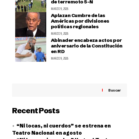
de terremoto 5-N
MARZO 9, 2026
Aplazan Cumbre de las
Américas por divisiones
políticas regionales
MARZO 9, 2026
Abinader encabeza actos por
aniversario de la Constitución
en RD
MARZO 9, 2026
Buscar
Recent Posts
“Ni locas, ni cuerdos” se estrena en
Teatro Nacional en agosto